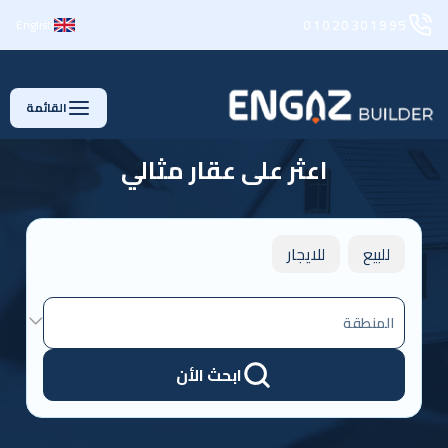
01020301995
English
القائمة
اعثر على عقار مثالي
للبيع
للايجار
المنطقة
ابحث الأن