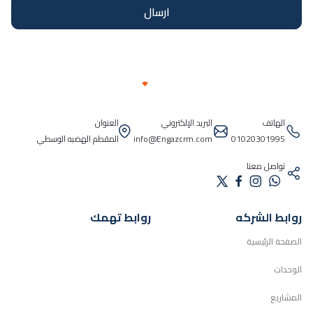
ارسال
الهاتف
البريد الإلكتروني
العنوان
01020301995
info@Engazcrm.com
المقطم الهضبه الوسطي
تواصل معنا
روابط الشركه
روابط تهمك
الصفحة الرئيسية
الوحدات
المشاريع