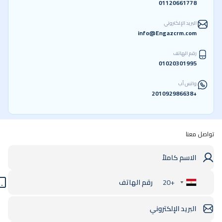
01120661778
البريد الإلكتروني
info@Engazcrm.com
رقم الهاتف
01020301995
واتس أب
+201092986638
تواصل معنا
+20
Egypt
+20