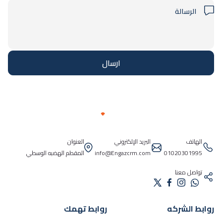
ارسال
الهاتف
البريد الإلكتروني
العنوان
01020301995
info@Engazcrm.com
المقطم الهضبه الوسطي
تواصل معنا
روابط الشركه
روابط تهمك