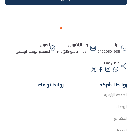
الهاتف
البريد الإلكتروني
العنوان
01020301995
info@Engazcrm.com
المقطم الهضبه الوسطي
تواصل معنا
روابط الشركه
روابط تهمك
الصفحة الرئيسية
الوحدات
المشاريع
المفضلة