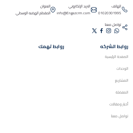
الهاتف
البريد الإلكتروني
العنوان
01020301995
info@Engazcrm.com
المقطم الهضبه الوسطي
تواصل معنا
روابط الشركه
روابط تهمك
الصفحة الرئيسية
الوحدات
المشاريع
المفضلة
أخبار ومقالات
تواصل معنا